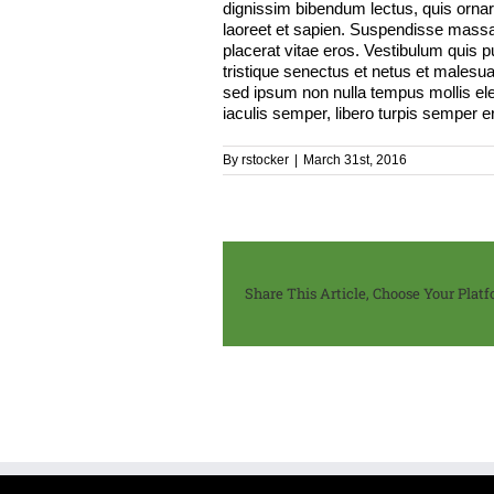
dignissim bibendum lectus, quis orna
laoreet et sapien. Suspendisse massa 
placerat vitae eros. Vestibulum quis p
tristique senectus et netus et malesu
sed ipsum non nulla tempus mollis el
iaculis semper, libero turpis semper e
By
rstocker
|
March 31st, 2016
Share This Article, Choose Your Platf