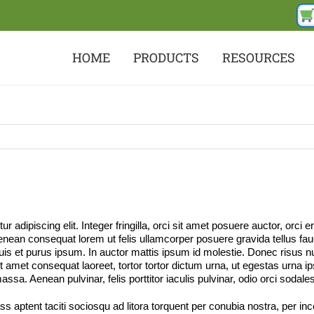
HOME
PRODUCTS
RESOURCES
 adipiscing elit. Integer fringilla, orci sit amet posuere auctor, orci 
enean consequat lorem ut felis ullamcorper posuere gravida tellus fau
is et purus ipsum. In auctor mattis ipsum id molestie. Donec risus nul
met consequat laoreet, tortor tortor dictum urna, ut egestas urna ips
sa. Aenean pulvinar, felis porttitor iaculis pulvinar, odio orci sodale
ass aptent taciti sociosqu ad litora torquent per conubia nostra, per