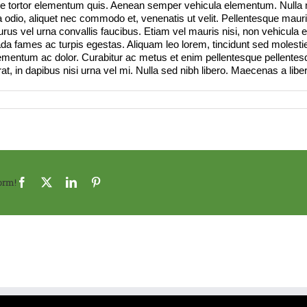
re tortor elementum quis. Aenean semper vehicula elementum. Nulla
odio, aliquet nec commodo et, venenatis ut velit. Pellentesque mauris
urus vel urna convallis faucibus. Etiam vel mauris nisi, non vehicula 
ada fames ac turpis egestas. Aliquam leo lorem, tincidunt sed molesti
ementum ac dolor. Curabitur ac metus et enim pellentesque pellentesq
rat, in dapibus nisi urna vel mi. Nulla sed nibh libero. Maecenas a li
orm!
Facebook
X
LinkedIn
Pinterest