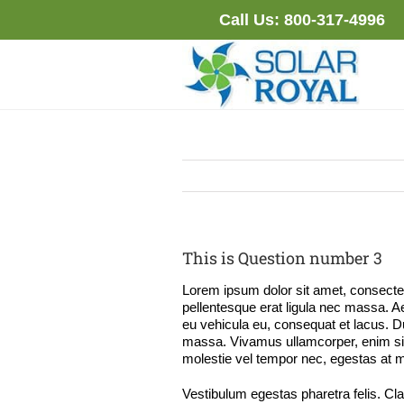
Skip
Call Us:
800-317-4996
to
content
This is Question number 3
Lorem ipsum dolor sit amet, consectetur
pellentesque erat ligula nec massa. A
eu vehicula eu, consequat et lacus. Du
massa. Vivamus ullamcorper, enim sit a
molestie vel tempor nec, egestas at mas
Vestibulum egestas pharetra felis. Cl