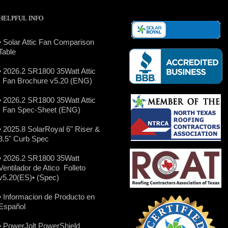
HELPFUL INFO
• Solar Attic Fan Comparison
Table
• 2026.2 SR1800 35Watt Attic
Fan Brochure v5.20 (ENG)
• 2026.2 SR1800 35Watt Attic
Fan Spec-Sheet (ENG)
• 2025.8 SolarRoyal 6" Riser &
3.5" Curb Spec
• 2026.2 SR1800 35Watt
Ventilador de Atico Folleto
v5.20(ES)
• (Spec)
• Informacion de Producto en
Español
• PowerJolt PowerShield